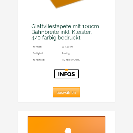
Glattvliestapete mit 100cm
Bahnbreite inkl. Kleister,
4/0 farbig bedruckt
Format:
21 x 29 cm
Seitigkeit:
1-seitig
Farbigkeit:
4/0-farbig CMYK
auswählen