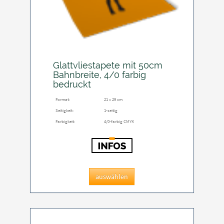
Glattvliestapete mit 50cm
Bahnbreite, 4/0 farbig
bedruckt
Format:
21 x 29 cm
Seitigkeit:
1-seitig
Farbigkeit:
4/0-farbig CMYK
auswählen