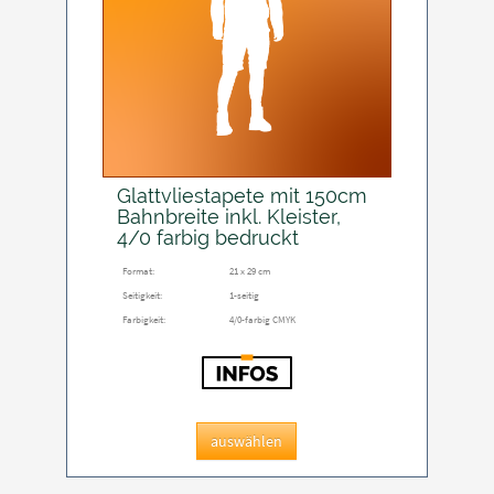
Glattvliestapete mit 150cm
Bahnbreite inkl. Kleister,
4/0 farbig bedruckt
Format:
21 x 29 cm
Seitigkeit:
1-seitig
Farbigkeit:
4/0-farbig CMYK
auswählen