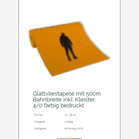
Glattvliestapete mit 50cm
Bahnbreite inkl. Kleister,
4/0 farbig bedruckt
Format:
21 x 29 cm
Seitigkeit:
1-seitig
Farbigkeit:
4/0-farbig CMYK