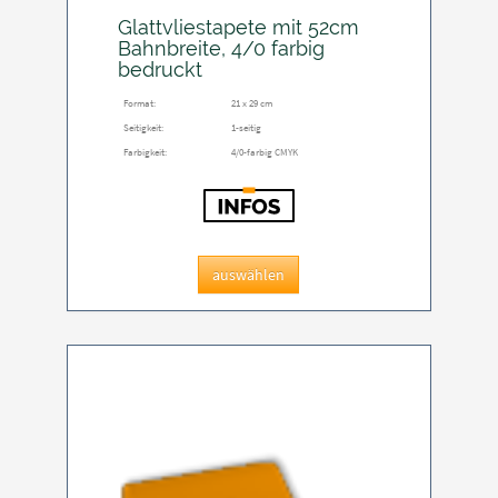
Glattvliestapete mit 52cm
Bahnbreite, 4/0 farbig
bedruckt
Format:
21 x 29 cm
Seitigkeit:
1-seitig
Farbigkeit:
4/0-farbig CMYK
auswählen