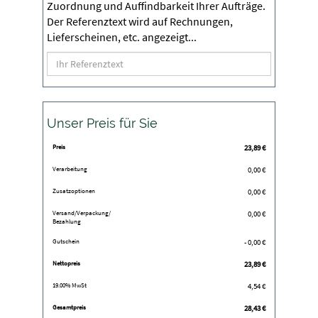
Zuordnung und Auffindbarkeit Ihrer Aufträge.
Der Referenztext wird auf Rechnungen,
Lieferscheinen, etc. angezeigt...
Unser Preis für Sie
Preis
23,89
€
Verarbeitung
0,00 €
Zusatzoptionen
0,00 €
Versand/Verpackung/
0,00 €
Bezahlung
Gutschein
- 0,00 €
Nettopreis
23,89
€
19.00% MwSt
4,54
€
Gesamtpreis
28,43
€