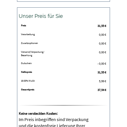
Unser Preis für Sie
Preis
31,55
€
Verarbeitung
0,00 €
Zusatzoptionen
0,00 €
Versand/Verpackung/
0,00 €
Bezahlung
Gutschein
- 0,00 €
Nettopreis
31,55
€
19.00% MwSt
5,99
€
Gesamtpreis
37,54
€
Keine versteckten Kosten:
Im Preis inbegriffen sind Verpackung
und die kostenfreie Lieferung Ihrer