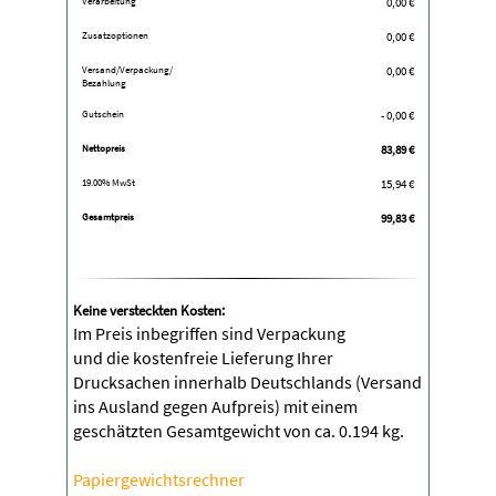
Verarbeitung
0,00 €
Zusatzoptionen
0,00 €
Versand/Verpackung/
0,00 €
Bezahlung
Gutschein
- 0,00 €
Nettopreis
83,89
€
19.00% MwSt
15,94
€
Gesamtpreis
99,83
€
Keine versteckten Kosten:
Im Preis inbegriffen sind Verpackung
und die kostenfreie Lieferung Ihrer
Drucksachen innerhalb Deutschlands (Versand
ins Ausland gegen Aufpreis) mit einem
geschätzten Gesamtgewicht von ca. 0.194 kg.
Papiergewichtsrechner